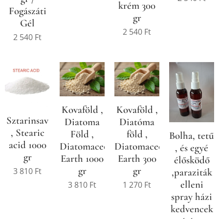
krém 300
Fogászáti
gr
Gél
2 540
Ft
2 540
Ft
Kovaföld ,
Kovaföld ,
Sztarinsav
Diatoma
Diatóma
, Stearic
Föld ,
föld ,
Bolha, tetű
acid 1000
Diatomaceous
Diatomaceous
, és egyé
gr
Earth 1000
Earth 300
élősködő
gr
gr
3 810
Ft
,paraziták
elleni
3 810
Ft
1 270
Ft
spray házi
kedvencek