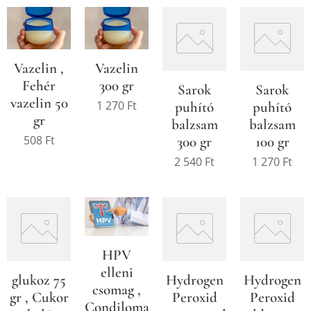
Vazelin ,
Vazelin
Fehér
300 gr
Sarok
Sarok
vazelin 50
1 270
Ft
puhító
puhító
gr
balzsam
balzsam
508
Ft
300 gr
100 gr
2 540
Ft
1 270
Ft
HPV
elleni
glukoz 75
Hydrogen
Hydrogen
csomag ,
gr , Cukor
Peroxid
Peroxid
Condiloma,