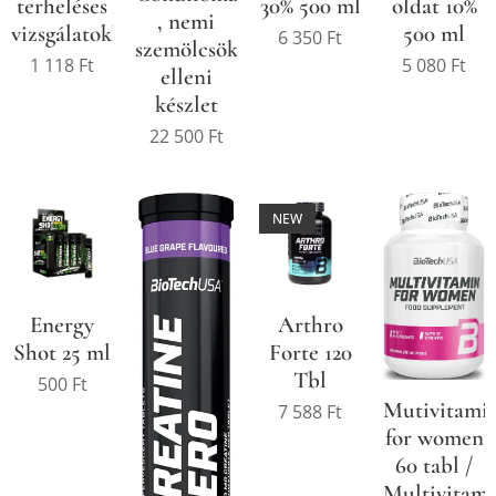
terheléses
30% 500 ml
oldat 10%
, nemi
vizsgálatokhoz
500 ml
6 350
Ft
szemölcsök
1 118
Ft
5 080
Ft
elleni
készlet
22 500
Ft
NEW
Energy
Arthro
Shot 25 ml
Forte 120
Tbl
500
Ft
Mutivitami
7 588
Ft
for women
60 tabl /
Multivitam