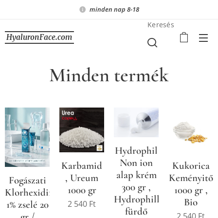
minden nap 8-18
Keresés
HyaluronFace.com
Minden termék
Hydrophil
Non ion
Karbamid
Kukorica
alap krém
, Ureum
Keményitő
Fogászati
300 gr ,
1000 gr
1000 gr ,
Klorhexidin
Hydrophillicum
Bio
2 540
Ft
1% zselé 20
fürdő
2 540
Ft
gr /