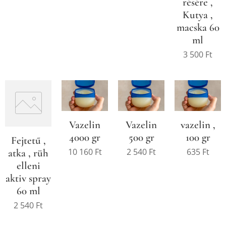
résére ,
Kutya ,
macska 60
ml
3 500
Ft
Vazelin
Vazelin
vazelin ,
4000 gr
500 gr
100 gr
Fejtetű ,
10 160
Ft
2 540
Ft
635
Ft
atka , rüh
elleni
aktiv spray
60 ml
2 540
Ft