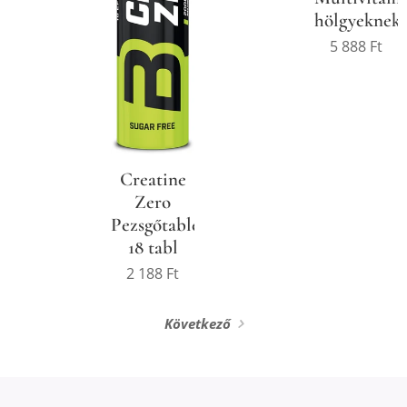
hölgyeknek
5 888
Ft
Creatine
Zero
Pezsgőtabletta
18 tabl
2 188
Ft
Következő