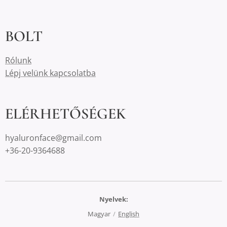
BOLT
Rólunk
Lépj velünk kapcsolatba
ELÉRHETŐSÉGEK
hyaluronface@gmail.com
+36-20-9364688
Nyelvek
Magyar
English