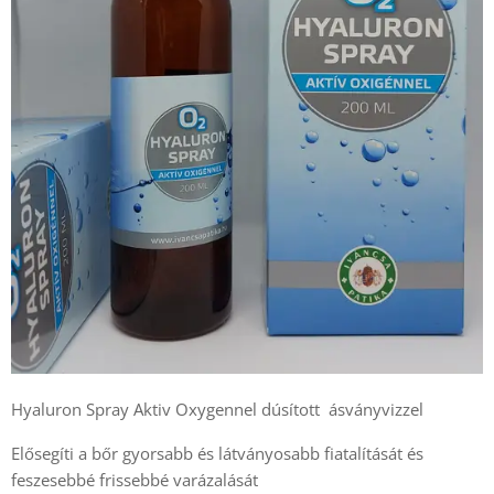
Hyaluron Spray Aktiv Oxygennel dúsított ásványvizzel
Elősegíti a bőr gyorsabb és látványosabb fiatalítását és
feszesebbé frissebbé varázalását