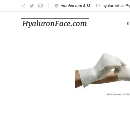
minden nap 8-18
hyaluronface@
HyaluronFace.com
K