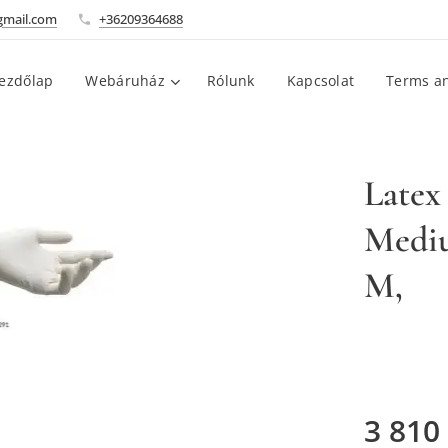
gmail.com
+36209364688
ezdőlap
Webáruház
Rólunk
Kapcsolat
Terms an
Latex
Mediu
M,
3 810