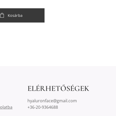
Kosárba
ELÉRHETŐSÉGEK
hyaluronface@gmail.com
solatba
+36-20-9364688