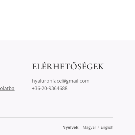
ELÉRHETŐSÉGEK
hyaluronface@gmail.com
solatba
+36-20-9364688
Nyelvek
Magyar
English