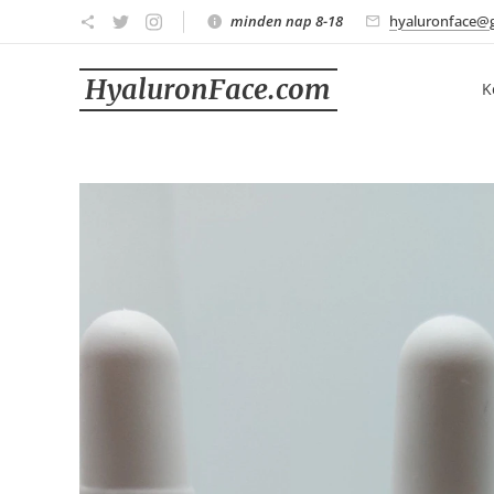
minden nap 8-18
hyaluronface@
HyaluronFace.com
K