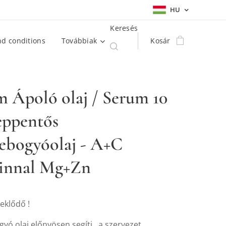
HU
Keresés
d conditions
Továbbiak
Kosár
 Ápoló olaj / Serum 10
eppentős
ebogyóolaj - A+C
innal Mg+Zn
eklődő !
yó olaj előnyösen segíti , a szervezet