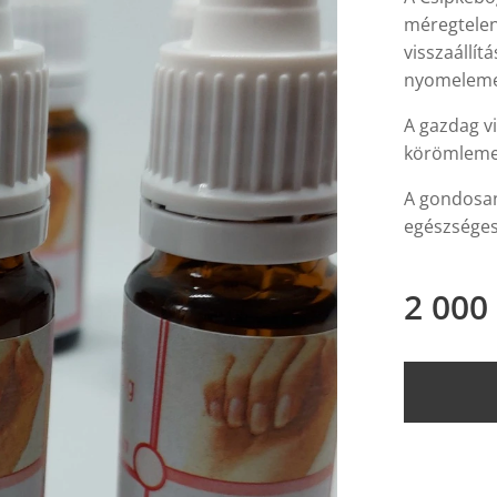
méregtelen
visszaállí
nyomelem
A gazdag vi
körömleme
A gondosan
egészséges
2 000