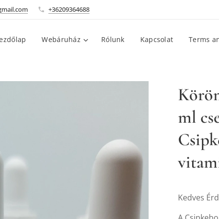
gmail.com
+36209364688
ezdőlap
Webáruház
Rólunk
Kapcsolat
Terms an
Köröm
ml cs
Csipk
vitam
Kedves Érd
A Csipkebog