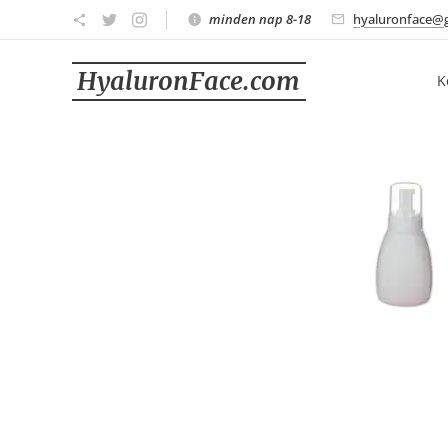
minden nap 8-18
hyaluronface@
HyaluronFace.com
K