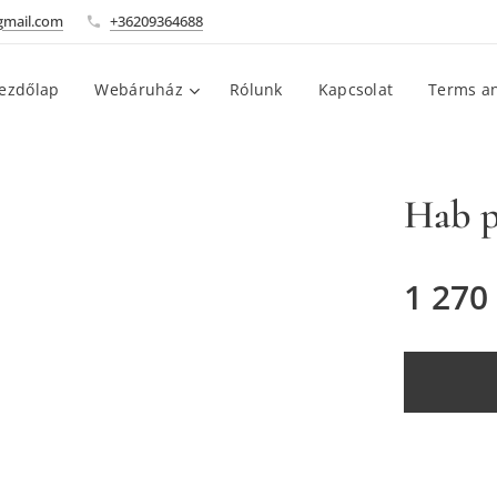
gmail.com
+36209364688
ezdőlap
Webáruház
Rólunk
Kapcsolat
Terms an
Hab p
1 270