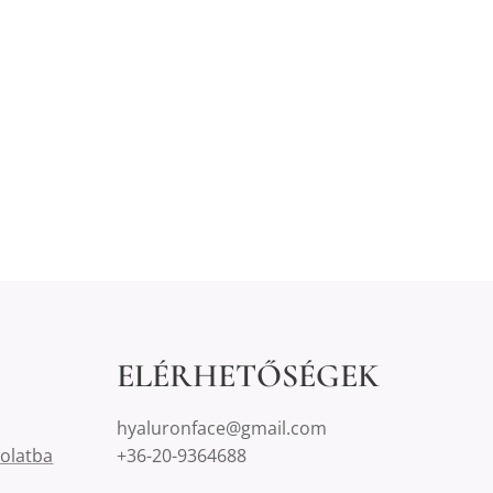
ELÉRHETŐSÉGEK
hyaluronface@gmail.com
solatba
+36-20-9364688