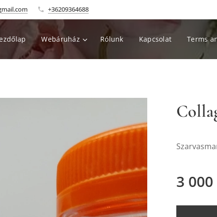
gmail.com
+36209364688
ezdőlap
Webáruház
Rólunk
Kapcsolat
Terms an
Colla
Szarvasmar
3 000