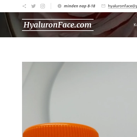
minden nap 8-18
hyaluronface@
HyaluronFace.com
K