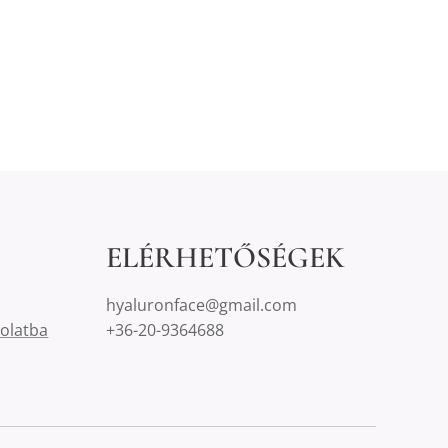
ELÉRHETŐSÉGEK
hyaluronface@gmail.com
solatba
+36-20-9364688