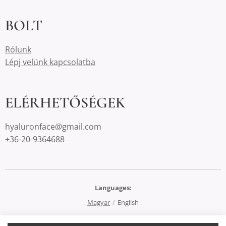
BOLT
Rólunk
Lépj velünk kapcsolatba
ELÉRHETŐSÉGEK
hyaluronface@gmail.com
+36-20-9364688
Languages
Magyar
English