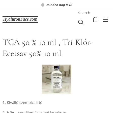
minden nap 8-18
Search
HyaluronFace.com
TCA 50 % 10 ml , Tri-Klór-
Ecetsav 50% 10 ml
1. Kiválló szemölcs írtó
2. HPV , condilomák elleni kezelésre