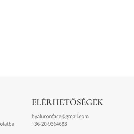
ELÉRHETŐSÉGEK
hyaluronface@gmail.com
solatba
+36-20-9364688