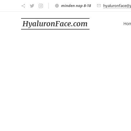
minden nap 8-18
hyaluronface@
HyaluronFace.com
Ho