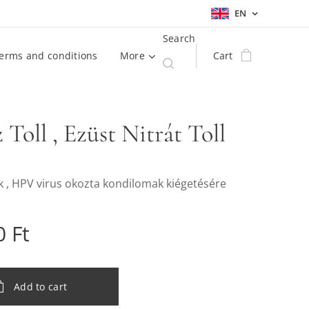
EN
Search
erms and conditions
More
Cart
 Toll , Ezüst Nitrát Toll
 , HPV virus okozta kondilomak kiégetésére
0
Ft
Add to cart