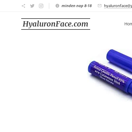
minden nap 8-18
hyaluronface@
HyaluronFace.com
Ho