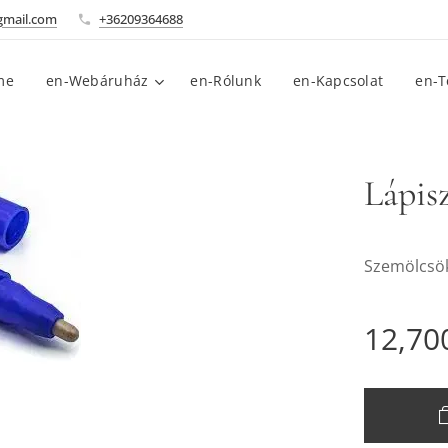
gmail.com
+36209364688
me
en-Webáruház
en-Rólunk
en-Kapcsolat
en-T
Lápisz
Szemölcsök
12,70