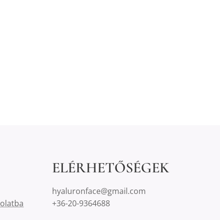
ELÉRHETŐSÉGEK
hyaluronface@gmail.com
solatba
+36-20-9364688