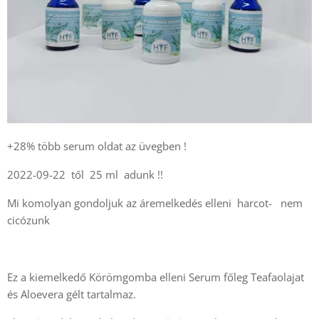
+28% több serum oldat az üvegben !
2022-09-22 től 25 ml adunk !!
Mi komolyan gondoljuk az áremelkedés elleni harcot- nem
cicózunk
Ez a kiemelkedő Körömgomba elleni Serum főleg Teafaolajat
és Aloevera gélt tartalmaz.