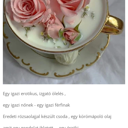
Egy igazi erotikus, izgató ölelés ,
egy igazi nőnek - egy igazi férfinak
Eredeti rózsaolajjal készült csoda , egy körömápoló olaj
amit egy gondolat ihletett ... egy érzéki ....