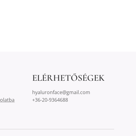
ELÉRHETŐSÉGEK
hyaluronface@gmail.com
solatba
+36-20-9364688