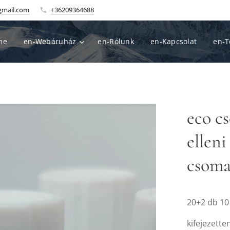
gmail.com
+36209364688
me
en-Webáruház
en-Rólunk
en-Kapcsolat
en-T
eco c
elleni
csoma
20+2 db 1
kifejezett