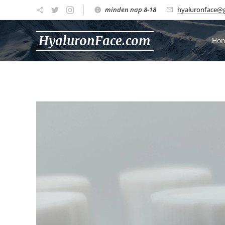
minden nap 8-18
hyaluronface@
HyaluronFace.com
Ho