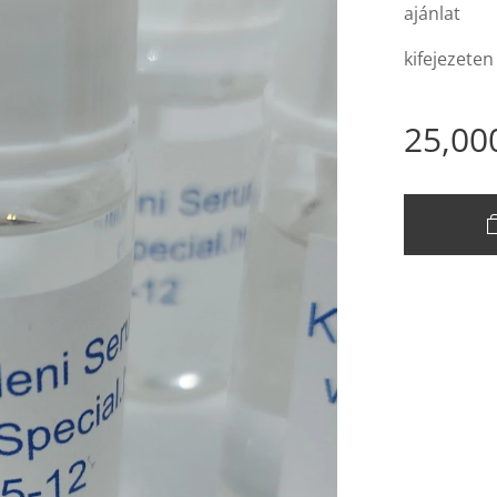
ajánlat
kifejezete
25,00