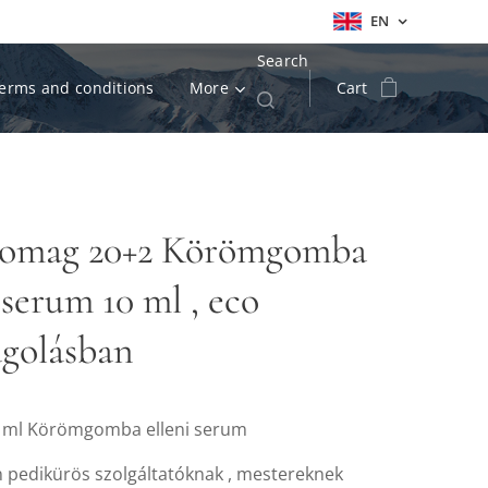
EN
Search
erms and conditions
More
Cart
somag 20+2 Körömgomba
 serum 10 ml , eco
golásban
0 ml Körömgomba elleni serum
en pedikürös szolgáltatóknak , mestereknek