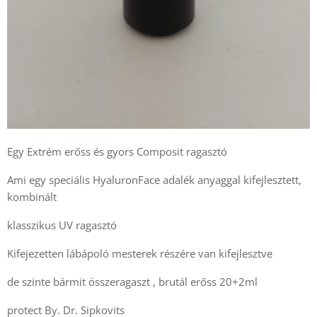
Egy Extrém erőss és gyors Composit ragasztó
Ami egy speciális HyaluronFace adalék anyaggal kifejlesztett,
kombinált
klasszikus UV ragasztó
Kifejezetten lábápoló mesterek részére van kifejlesztve
de szinte bármit összeragaszt , brutál erőss 20+2ml
protect By. Dr. Sipkovits